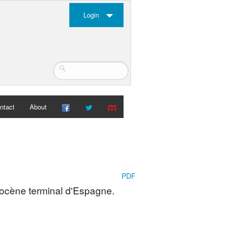
Login
ntact
About
PDF
ocène terminal d'Espagne.