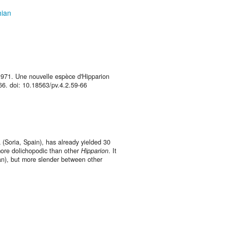
hian
1971. Une nouvelle espèce d'Hipparion
66. doi: 10.18563/pv.4.2.59-66
a (Soria, Spain), has already yielded 30
more dolichopodic than other
Hipparion
. It
ian), but more slender between other