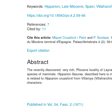
Keywords:
Hipparion
;
Late Miocene
;
Spain
;
Villafranc
https://doi.org/10.18563/pv.4.2.59-66
References:
7
Cited by:
11
Cite this article:
Miquel Crusafont i Pairó
and
P. Sondaar
, 
du Miocène terminal d'Espagne. PalaeoVertebrata 4 (2): 59-
Export citation
Abstract
The recently discovered, very rich, Pliocene locality of Layn
species of mammals.
Hipparion fissurae
, described here is 
is related to
Hipparion crusafonti
from Villaroya (Villafranch
characters.
Published in Vol. 04, Fasc. 2 (1971)