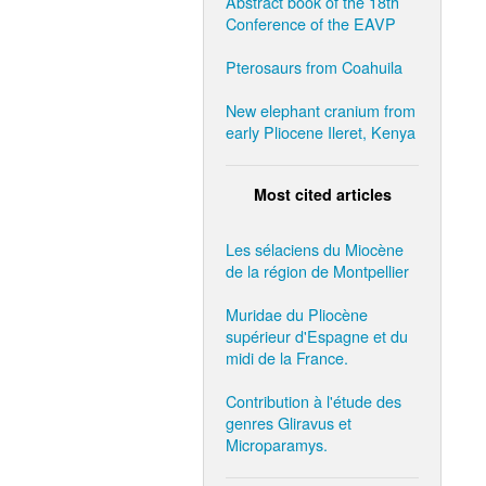
Abstract book of the 18th
Conference of the EAVP
Pterosaurs from Coahuila
New elephant cranium from
early Pliocene Ileret, Kenya
Most cited articles
Les sélaciens du Miocène
de la région de Montpellier
Muridae du Pliocène
supérieur d'Espagne et du
midi de la France.
Contribution à l'étude des
genres Gliravus et
Microparamys.