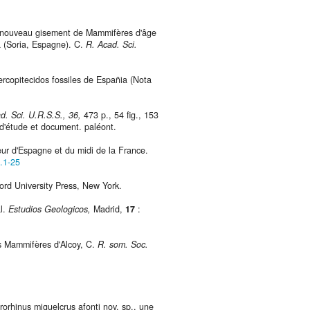
ouveau gisement de Mammifères d'âge
na (Soria, Espagne). C.
R. Acad. Sci.
opitecidos fossiles de Españia (Nota
d. Sci. U.R.S.S., 36,
473 p., 54 fig., 153
 d'étude et document. paléont.
r d'Espagne et du midi de la France.
1.1-25
ord University Press, New York.
l.
Estudios Geologicos,
Madrid,
17
:
 Mammifères d'Alcoy, C.
R. som. Soc.
orhinus miguelcrus afonti nov. sp., une