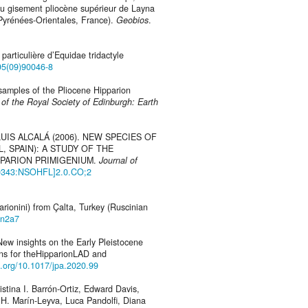
du gisement pliocène supérieur de Layna
(Pyrénées-Orientales, France).
Geobios
.
articulière d’Equidae tridactyle
95(09)90046-8
 samples of the Pliocene Hipparion
 of the Royal Society of Edinburgh: Earth
IS ALCALÁ (2006). NEW SPECIES OF
, SPAIN): A STUDY OF THE
PPARION PRIMIGENIUM.
Journal of
0[0343:NSOHFL]2.0.CO;2
rionini) from Çalta, Turkey (Ruscinian
7n2a7
ew insights on the Early Pleistocene
ons for theHipparionLAD and
oi.org/10.1017/jpa.2020.99
stina I. Barrón-Ortiz, Edward Davis,
 H. Marín-Leyva, Luca Pandolfi, Diana