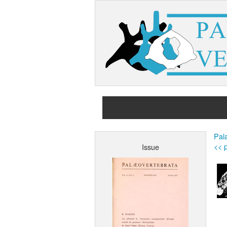
Pala
<< p
Issue