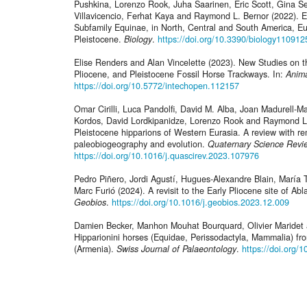
Pushkina, Lorenzo Rook, Juha Saarinen, Eric Scott, Gina Se
Villavicencio, Ferhat Kaya and Raymond L. Bernor (2022). E
Subfamily Equinae, in North, Central and South America, Eur
Pleistocene.
Biology
.
https://doi.org/10.3390/biology110912
Elise Renders and Alan Vincelette (2023). New Studies on 
Pliocene, and Pleistocene Fossil Horse Trackways. In:
Anim
https://doi.org/10.5772/intechopen.112157
Omar Cirilli, Luca Pandolfi, David M. Alba, Joan Madurell-M
Kordos, David Lordkipanidze, Lorenzo Rook and Raymond L. 
Pleistocene hipparions of Western Eurasia. A review with re
paleobiogeography and evolution.
Quaternary Science Revi
https://doi.org/10.1016/j.quascirev.2023.107976
Pedro Piñero, Jordi Agustí, Hugues-Alexandre Blain, María 
Marc Furió (2024). A revisit to the Early Pliocene site of A
Geobios
.
https://doi.org/10.1016/j.geobios.2023.12.009
Damien Becker, Manhon Mouhat Bourquard, Olivier Maridet 
Hipparionini horses (Equidae, Perissodactyla, Mammalia) fro
(Armenia).
Swiss Journal of Palaeontology
.
https://doi.org/