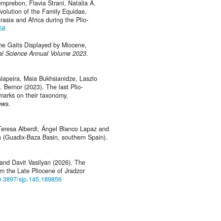
mprebon, Flavia Strani, Natalia A.
volution of the Family Equidae,
asia and Africa during the Plio-
58
the Gaits Displayed by Miocene,
al Science Annual Volume 2023
.
alapeira, Maia Bukhsianidze, Laszlo
Bernor (2023). The last Plio-
marks on their taxonomy,
ews
.
Teresa Alberdi, Ángel Blanco Lapaz and
bla (Guadix-Baza Basin, southern Spain).
and Davit Vasilyan (2026). The
m the Late Pliocene of Jradzor
10.3897/sjp.145.189856