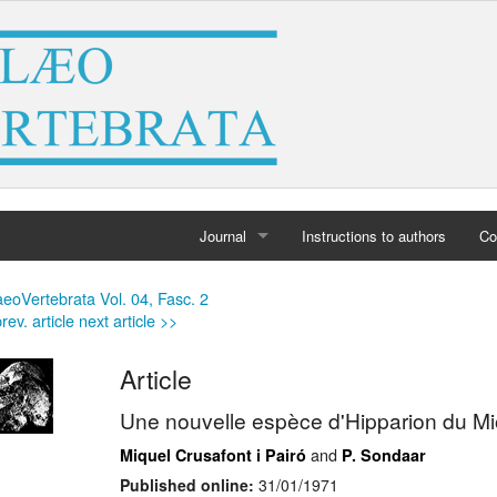
Journal
Instructions to authors
Co
Home
eoVertebrata Vol. 04, Fasc. 2
rev. article
next article >>
Archives
Article
Une nouvelle espèce d'Hipparion du Mi
and
Miquel Crusafont i Pairó
P. Sondaar
Published online:
31/01/1971