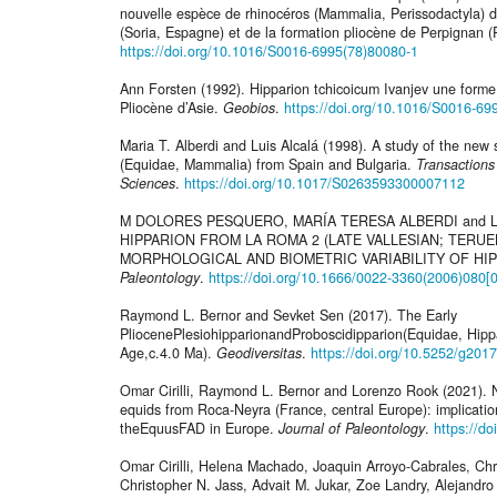
nouvelle espèce de rhinocéros (Mammalia, Perissodactyla) 
(Soria, Espagne) et de la formation pliocène de Perpignan 
https://doi.org/10.1016/S0016-6995(78)80080-1
Ann Forsten (1992). Hipparion tchicoicum Ivanjev une forme p
Pliocène d’Asie.
Geobios
.
https://doi.org/10.1016/S0016-69
Maria T. Alberdi and Luis Alcalá (1998). A study of the new
(Equidae, Mammalia) from Spain and Bulgaria.
Transactions
Sciences
.
https://doi.org/10.1017/S0263593300007112
M DOLORES PESQUERO, MARÍA TERESA ALBERDI and LU
HIPPARION FROM LA ROMA 2 (LATE VALLESIAN; TERUEL
MORPHOLOGICAL AND BIOMETRIC VARIABILITY OF HI
Paleontology
.
https://doi.org/10.1666/0022-3360(2006)08
Raymond L. Bernor and Sevket Sen (2017). The Early
PliocenePlesiohipparionandProboscidipparion(Equidae, Hippa
Age,c.4.0 Ma).
Geodiversitas
.
https://doi.org/10.5252/g201
Omar Cirilli, Raymond L. Bernor and Lorenzo Rook (2021). N
equids from Roca-Neyra (France, central Europe): implicati
theEquusFAD in Europe.
Journal of Paleontology
.
https://d
Omar Cirilli, Helena Machado, Joaquin Arroyo-Cabrales, Chri
Christopher N. Jass, Advait M. Jukar, Zoe Landry, Alejandro