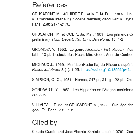
References
CRUSAFONT M., AGUIRRE E., et MICHAUX J., 1969. Un n
villafranchien inférieur (Pliocène terminal) découvert à Lay
Paris, 268: 2174-2176.
CRUSAFONT M. et GOLPE Ja. Ma., 1969. Los primeros Cerc
preliminar).
Publ. Depart. Pal. Univ, Barcelona,
15: 1-2.
GROMOVA V., 1952. Le genre
Hipparion. lnst.
Paléont.
Aca
tabl., 13 pl. Traduct. Bur. Rech. Min. Géol., Ann. du Centre
MICHAUX J., 1969. Muridae (Rodentia) du Pliocène supérieu
Palaeovertebrata
3 (1): 1-25.
https://doi.org/10.18563/pv.3.
SIMPSON, G. G., 1951. Horses, 247 p., 34 fig., 22 pl., Oxf
SONDAAR P. Y., 1962. Les Hipparion de l'Aragon meridiona
209-305.
VILLALTA J. F. de, et CRUSAFONT M., 1955. Sur l'âge des
géol. Fr.,
Paris, 7-8 : 1-2
Cited by:
Claude Guerin and José-Vicente Santafe-Llopis (1978). Dicer