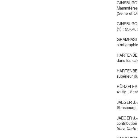
GINSBURG L
Mammifères t
(Seine et O
GINSBURG L
(1) : 23-64, 
GRAMBAST L.
stratigraphi
HARTENBERG
dans les cal
HARTENBER
supérieur d
HÜRZELER J
41 fig., 2 ta
JAEGER J.-J
Strasbourg, 
JAEGER J.-J.
contribution
Serv. Carte 