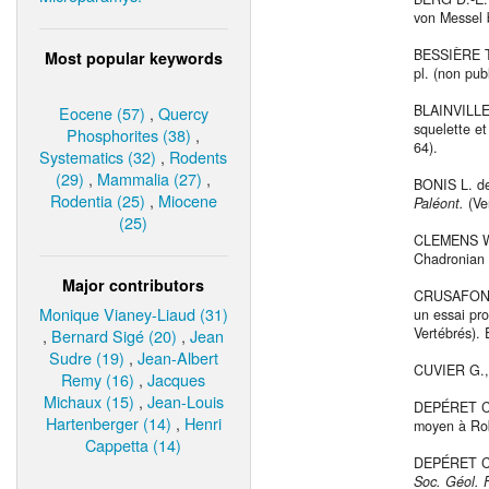
von Messel 
BESSIÈRE Th.
Most popular keywords
pl. (non pub
BLAINVILLE 
Eocene (57)
,
Quercy
squelette et
Phosphorites (38)
,
64).
Systematics (32)
,
Rodents
(29)
,
Mammalia (27)
,
BONIS L. de
Rodentia (25)
,
Miocene
Paléont.
(Ve
(25)
CLEMENS W.
Chadronian 
Major contributors
CRUSAFONT M
Monique Vianey-Liaud (31)
un essai pro
Vertébrés). 
,
Bernard Sigé (20)
,
Jean
Sudre (19)
,
Jean-Albert
CUVIER G., 
Remy (16)
,
Jacques
Michaux (15)
,
Jean-Louis
DEPÉRET Ch
Hartenberger (14)
,
Henri
moyen à Rob
Cappetta (14)
DEPÉRET Ch.
Soc. Géol. 