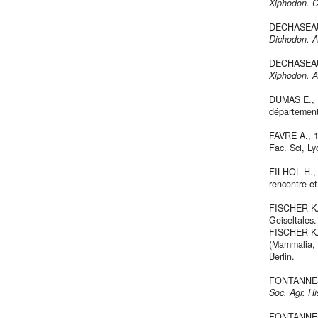
Xiphodon. C
DECHASEAUX 
Dichodon. A
DECHASEAUX 
Xiphodon. A
DUMAS E., 1
département 
FAVRE A., 1
Fac. Sci, Ly
FILHOL H., 
rencontre e
FISCHER K.H
Geiseltales
FISCHER K.-
(Mammalia, 
Berlin.
FONTANNES F
Soc. Agr. Hi
FONTANNES F