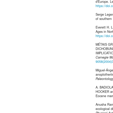
d'Europe. Le
https://doi.
Serge Legen
of southern
Everett H. 
Ages in Nor
https://doi
MÉTAIS GR
DICHOBUNI
IMPLICATI
Carnegie Mu
9058(2004)
Miguel-Ánge
anoplotherii
Paleontolog
A. BADIOL
HOOKER and 
Eocene mam
Anusha Ramd
ecological 
Physical An