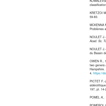
KOWALEVSKY
classificati
KRETZOI M.
59-83.
MCKENNA M.-
Problèmes ac
NOULET J.-B
Acad. Sc. T
NOULET J.-B
du Bassin de
OWEN R., 18
two genera
Hampshire.
4.
https://
PICTET F.-
sidérolitiq
197, pl. 14-
POMEL
A.,
POMEROL Ch.