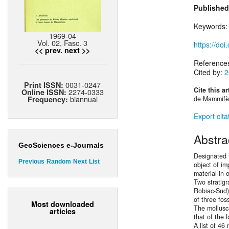
Published
Keywords
1969-04
Vol. 02, Fasc. 3
https://do
<< prev.
next >>
Reference
Cited by:
2
0031-0247
Print ISSN:
Cite this ar
2274-0333
Online ISSN:
biannual
Frequency:
de Mammifèr
Export cita
Abstra
GeoSciences e-Journals
Designated 
Previous
Random
Next
List
object of im
material in o
Two stratigr
Robiac-Sud) 
of three fos
Most downloaded
The mollusc
articles
that of the 
A list of 4