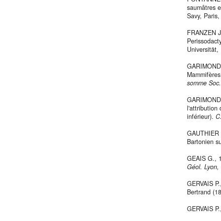
saumâtres e
Savy, Paris, 
FRANZEN J. 
Perissodact
Universität, 
GARIMOND S.
Mammifères 
somme Soc. 
GARIMOND S
l'attributi
inférieur).
C
GAUTHIER H
Bartonien s
GEAIS G., 
Géol. Lyon,
GERVAIS P., 
Bertrand (1
GERVAIS P., 