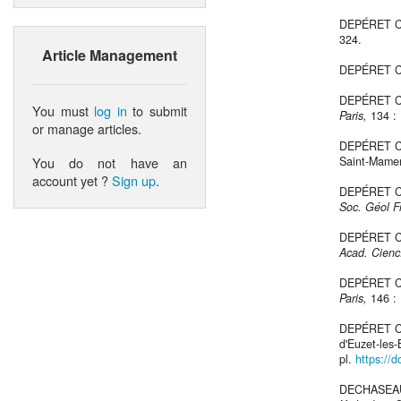
DEPÉRET Ch.
324.
Article Management
DEPÉRET Ch.
DEPÉRET Ch.
You must
log in
to submit
Paris,
134 : 
or manage articles.
DEPÉRET Ch.
You do not have an
Saint-Mamer
account yet ?
Sign up
.
DEPÉRET Ch.
Soc. Géol F
DEPÉRET Ch.
Acad. Cienc
DEPÉRET Ch.
Paris,
146 :
DEPÉRET Ch.
d'Euzet-les
pl.
https://d
DECHASEAUX