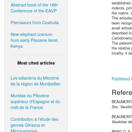
established.
Abstract book of the 18th
rodents, pri
Conference of the EAVP
the matrix; 
The artioda
Pterosaurs from Coahuila
been recogn
small artiod
described ha
New elephant cranium
Catodoneriu
from early Pliocene Ileret,
The paleont
Kenya
the relative
locality, it
Most cited articles
Les sélaciens du Miocène
Published i
de la région de Montpellier
Refer
Muridae du Pliocène
supérieur d'Espagne et du
BEAUMONT ·G
midi de la France.
Soc. Vaudoi
BEAUMONT G.
Contribution à l'étude des
Vaudoise de
genres Gliravus et
Microparamys.
BERG D.-E.,