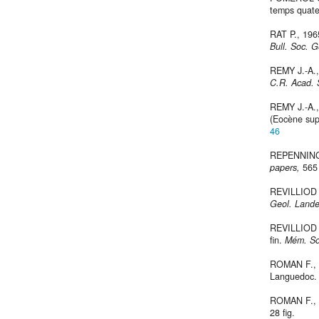
temps quate
RAT P., 196
Bull. Soc. G
REMY J.-A.,
C.R. Acad. 
REMY J.-A.,
(Eocène sup
46
REPENNING C
papers,
565 
REVILLIOD P
Geol.
Land
REVILLIOD P.
fin.
Mém. So
ROMAN F., 1
Languedoc
ROMAN F., 1
28 fig.