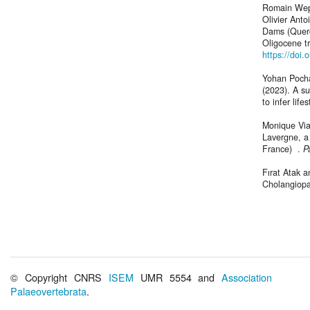
Romain Wepp
Olivier Anto
Dams (Querc
Oligocene t
https://doi
Yohan Pocha
(2023). A s
to infer life
Monique Via
Lavergne, a 
France) .
P
Fırat Atak 
Cholangiop
© Copyright CNRS
ISEM
UMR 5554 and
Association
Palaeovertebrata
.