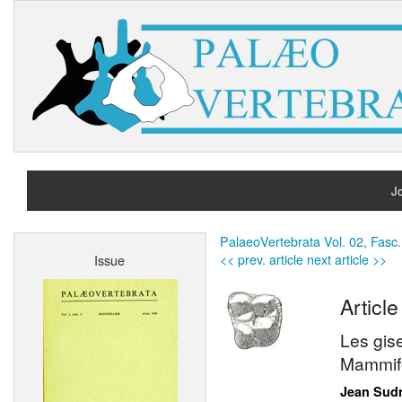
Jo
H
PalaeoVertebrata Vol. 02, Fasc.
<< prev. article
next article >>
Issue
A
Article
Les gis
Mammif
Jean Sud