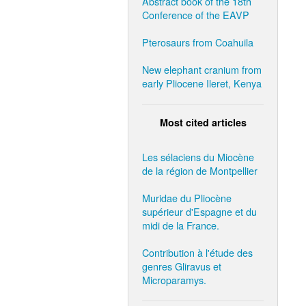
Abstract book of the 18th
Conference of the EAVP
Pterosaurs from Coahuila
New elephant cranium from
early Pliocene Ileret, Kenya
Most cited articles
Les sélaciens du Miocène
de la région de Montpellier
Muridae du Pliocène
supérieur d'Espagne et du
midi de la France.
Contribution à l'étude des
genres Gliravus et
Microparamys.