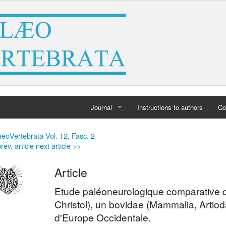
Journal
Instructions to authors
Co
Home
eoVertebrata Vol. 12, Fasc. 2
rev. article
next article >>
Archives
Article
Etude paléoneurologique comparative
Christol), un bovidae (Mammalia, Artiod
d'Europe Occidentale.