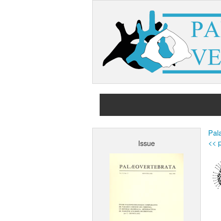
Pala
<< p
Issue