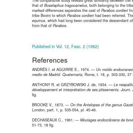
The comparative study reveals great similarity between the 
that of
Boselaphus tragocamelus
, both belonging to the tri
marked differences separates the cast of
Parabos cordieri
fr
tribe Bovini to which
Parabos cordieri
had been referred. Th
equinus
, which had long been considered the descendant o
from that of
Parabos
.
Published in Vol. 12, Fasc. 2 (1982)
References
ANDRÉS I. et AGUIRRE E., 1974. —
Un moldo endocraneo 
medio de Madrid
.
Quaternaria
, Rome, t. 18, p. 303-330, 37 f
ANTHONY R. et GRZYBOWSKI J. de, 1934. —
Le nespall
développement et interprétation de ses plissements
.
Journ.
fig.
BROOKE V., 1873. —
On the Antelopes of the genus Gazella
London
, part. 1, p. 535-554, pl. 45-46.
DECHASEAUX C., 1961. —
Moulages endocrâniens de bovi
51-73, 18 fig.