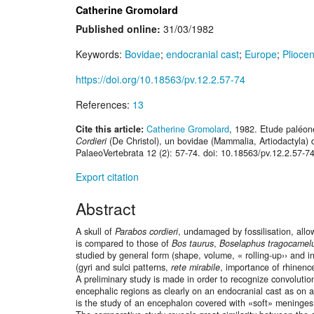
Catherine Gromolard
Published online:
31/03/1982
Keywords:
Bovidae
;
endocranial cast
;
Europe
;
Plioce
https://doi.org/10.18563/pv.12.2.57-74
References:
13
Cite this article:
Catherine Gromolard
, 1982. Etude paléo
Cordieri
(De Christol), un bovidae (Mammalia, Artiodactyla)
PalaeoVertebrata 12 (2): 57-74. doi: 10.18563/pv.12.2.57-7
Export citation
Abstract
A skull of
Parabos cordieri
, undamaged by fossilisation, all
is compared to those of
Bos taurus
,
Boselaphus tragocamel
studied by general form (shape, volume, « rolling-up›› and i
(gyri and sulci patterns,
rete mirabile
, importance of rhinenc
A preliminary study is made in order to recognize convolution
encephalic regions as clearly on an endocranial cast as on 
is the study of an encephalon covered with «soft» meninges