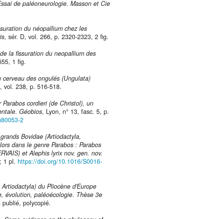
ssai de paléoneurologie
.
Masson et Cie
issuration du néopallium chez les
is
, sér. D, vol. 266, p. 2320-2323, 2 fig.
 de la fissuration du neopallium des
655, 1 fig.
u cerveau des ongulés (Ungulata)
D, vol. 238, p. 516-518.
 Parabos cordieri (de Christol), un
entale
.
Géobios
, Lyon, n° 13, fasc. 5, p.
0)80053-2
 grands Bovidae (Artiodactyla,
lors dans le genre Parabos : Parabos
AIS) et Alephis lyrix nov. gen. nov.
; 1 pl.
https://doi.org/10.1016/S0016-
Artiodactyla) du Pliocène d'Europe
e, évolution, paléoécologie
.
Thèse 3e
n publié, polycopié.