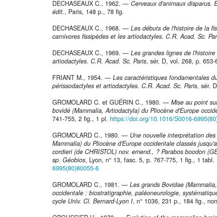
DECHASEAUX C., 1962. —
Cerveaux d'animaux disparus. E
édit.
, Paris, 148 p., 78 fig.
DECHASEAUX C., 1968. —
Les débuts de l'histoire de la f
carnivores fissipèdes et les artiodactyles
.
C.R. Acad. Sc. Par
DECHASEAUX C., 1969. —
Les grandes lignes de l'histoire
artiodactyles
.
C.R. Acad. Sc. Paris
, sér. D, vol. 268, p. 653-
FRIANT M., 1954. —
Les caractéristiques fondamentales d
périssodactyles et artiodactyles
.
C.R. Acad. Sc. Paris
, sér. 
GROMOLARD C. et GUÉRIN C., 1980. —
Mise au point sur
bovidé (Mammalia, Artiodactyla) du Pliocène d'Europe occid
741-755, 2 fig., 1 pl.
https://doi.org/10.1016/S0016-6995(8
GROMOLARD C., 1980. —
Une nouvelle interprétation des
Mammalia) du Pliocène d'Europe occidentale classés jusqu'a
cordieri (de CHRISTOL) nov. emend., ? Parabos boodon (GERV
sp.
Géobios
, Lyon, n° 13, fasc. 5, p. 767-775, 1 fig., 1 tabl. 
6995(80)80055-6
GROMOLARD C., 1981. —
Les grands Bovidae (Mammalia, 
occidentale : biostratigraphie, paléoneurologie, systématiqu
cycle Univ. Cl. Bernard-Lyon I
, n° 1036, 231 p., 184 fig., no