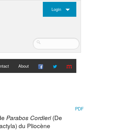
Login
ntact
About
PDF
 de
Parabos Cordieri
(De
actyla) du Pliocène