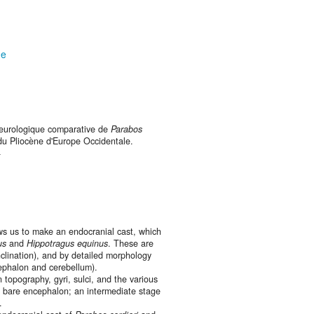
ne
neurologique comparative de
Parabos
 du Pliocène d'Europe Occidentale.
4
ows us to make an endocranial cast, which
us
and
Hippotragus equinus
. These are
nclination), and by detailed morphology
ephalon and cerebellum).
 topography, gyri, sulci, and the various
a bare encephalon; an intermediate stage
.