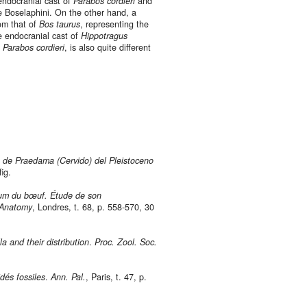
endocranial cast of
Parabos cordieri
and
be Boselaphini. On the other hand, a
om that of
Bos taurus
, representing the
e endocranial cast of
Hippotragus
f
Parabos cordieri
, is also quite different
de Praedama (Cervido) del Pleistoceno
ig.
ium du bœuf. Étude de son
 Anatomy
, Londres, t. 68, p. 558-570, 30
 and their distribution
.
Proc. Zool. Soc.
dés fossiles
.
Ann. Pal.
, Paris, t. 47, p.