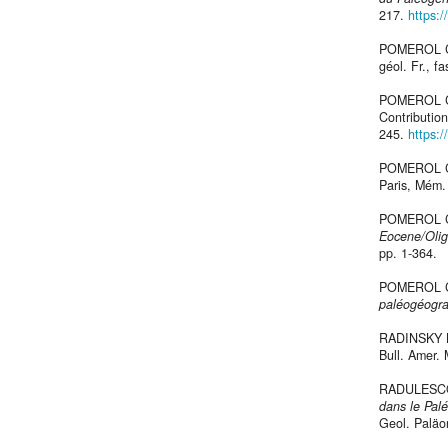
217.
https:/
POMEROL C
géol. Fr., f
POMEROL C
Contribution
245.
https:
POMEROL Ch
Paris, Mém. 
POMEROL Ch
Eocene/Oli
pp. 1-364.
POMEROL Ch
paléogéogra
RADINSKY 
Bull. Amer. 
RADULESCO 
dans le Pal
Geol. Paläo