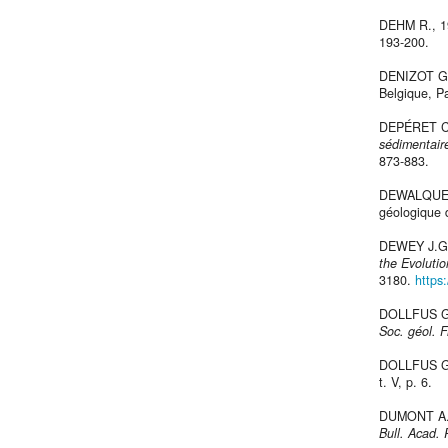
DEHM R., 
193-200.
DENIZOT G
Belgique, Pa
DEPÉRET C
sédimentair
873-883.
DEWALQUE 
géologique d
DEWEY J.G.
the Evolutio
3180.
https
DOLLFUS G
Soc. géol. F
DOLLFUS G
t. V, p. 6.
DUMONT A.
Bull. Acad. 