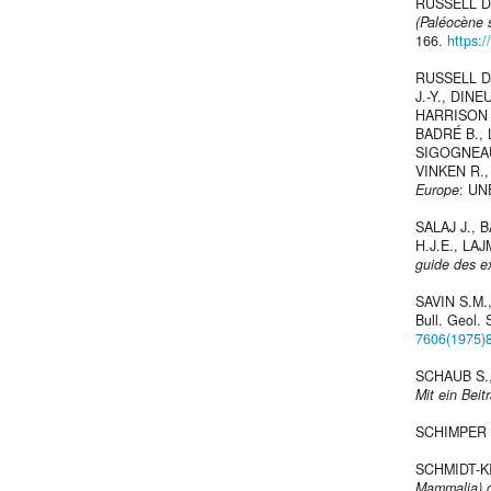
RUSSELL D
(Paléocène 
166.
https:/
RUSSELL D.
J.-Y., DIN
HARRISON C
BADRÉ B., 
SIGOGNEAU
VINKEN R.,
Europe
: UNE
SALAJ J., 
H.J.E., LA
guide des ex
SAVIN S.M.
Bull. Geol. 
7606(1975)
SCHAUB S.,
Mit ein Beit
SCHIMPER 
SCHMIDT-K
Mammalia) de