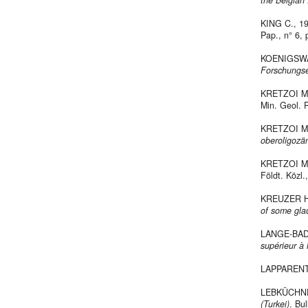
the Belgian
KING C., 1
Pap., n° 6,
KOENIGSWA
Forschungse
KRETZOI M
Min. Geol. P
KRETZOI M
oberoligozä
KRETZOI M
Földt. Közl.,
KREUZER H.
of some gla
LANGE-BAD
supérieur à
LAPPARENT 
LEBKÜCHNE
(Turkei)
. Bul