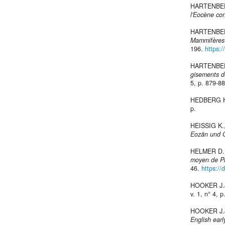
HARTENBERG
l'Eocène con
HARTENBERG
Mammifères 
196.
https:
HARTENBERG
gisements de
5, p. 879-8
HEDBERG H
p.
HEISSIG K.
Eozän und 
HELMER D.,
moyen de P
46.
https://
HOOKER J.
v. 1, n° 4, 
HOOKER J.
English ear