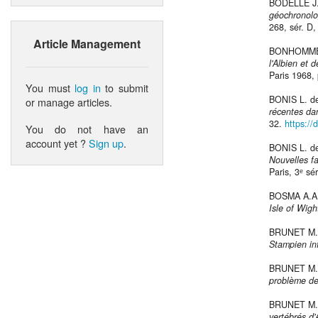
BODELLE J.
géochronolo
268, sér. D,
Article Management
BONHOMME 
l'Albien et 
Paris 1968,
You must
log in
to submit
BONIS L. d
or manage articles.
récentes da
32.
https://
You do not have an
account yet ?
Sign up
.
BONIS L. d
Nouvelles f
Paris, 3ᵉ sé
BOSMA A.A
Isle of Wigh
BRUNET M.
Stampien inf
BRUNET M.
problème de
BRUNET M.
vertébrés d'