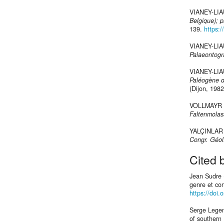
VIANEY-LIA
Belgique); p
139.
https:
VIANEY-LIA
Palaeontogr
VIANEY-LIA
Paléogène d
(Dijon, 1982
VOLLMAYR 
Faltenmolas
YALÇINLAR 
Congr. Géol.
Cited 
Jean Sudre (
genre et con
https://doi.
Serge Legen
of southern