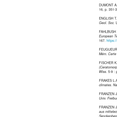
DUMONT A.
16, p. 351-
ENGLISH T.
Geol. Soc.
L
FAHLBUSH 
European Ter
167.
https:
FEUGUEUR 
Mém. Carte 
FISCHER K.
(Ceratomorp
Wiss.
5-9 : 
FRAKES L.A
climates
.
Na
FRANZEN J.
Univ. Freibu
FRANZEN J.
aus mittele
Senckenberg