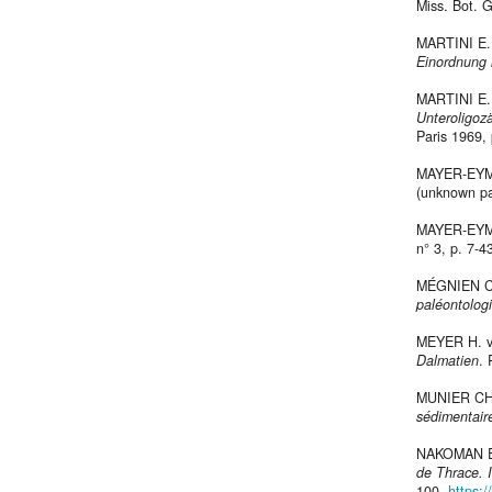
Miss. Bot. G
MARTINI E.
Einordnung 
MARTINI E.
Unteroligoz
Paris 1969,
MAYER-EYM
(unknown pa
MAYER-EYM
n° 3, p. 7-4
MÉGNIEN C.
paléontolog
MEYER H. 
Dalmatien
. 
MUNIER CH
sédimentair
NAKOMAN E
de Thrace. I
100.
https: