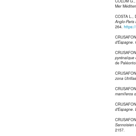
COLOM G.,
Mer Méditerr
COSTA L., 
Anglo-Paris
264.
https:
CRUSAFONT
d'Espagne
.
CRUSAFONT
pyrénaïque e
de Paléontol
CRUSAFONT
zona Utrill
CRUSAFONT
mamíferos d
CRUSAFONT
d'Espagne
.
CRUSAFONT
Sannoisien 
2157.