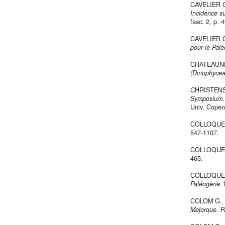
CAVELIER C
Incidence s
fasc. 2, p. 
CAVELIER C
pour le Pal
CHATEAUNE
(Dinophycea
CHRISTENSE
Symposium
Univ. Cope
COLLOQUE S
547-1107.
COLLOQUE SU
465.
COLLOQUE, 
Paléogène
.
COLOM G.,
Majorque
. R