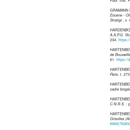
Publ. Inst. 
GRAMANN F.
Eocene - Ol
Stratigr.
, v.
HARDENBOL
A.A.P.G. Stu
234.
https:
HARTENBER
de Bouxwille
61.
https://
HARTENBER
Paris
, t. 27
HARTENBER
cadre biogé
HARTENBER
C.N.R.S.
: p
HARTENBERG
Grisolles (A
6995(76)80