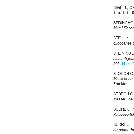
SIGÉ B., C
1, p. 141-1
SPRINGHOR
Mittel Eozä
STEHLIN H
oligocènes 
STEININGER
biostratigra
202.
https:
STORCH G.
Messel» bei
Frankfurt.
STORCH G.
Messel» bei
SUDRE J.,
Palaeoverte
SUDRE J.,
du genre
.
Bu