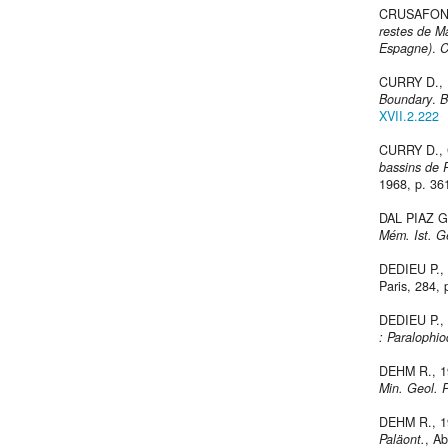
CRUSAFONT
restes de M
Espagne)
.
C
CURRY D.,
Boundary
.
B
XVII.2.222
CURRY D.,
bassins de P
1968, p. 36
DAL PIAZ G
Mém. Ist. Ge
DEDIEU P.,
Paris, 284,
DEDIEU P.,
: Paralophio
DEHM R., 
Min. Geol. P
DEHM R., 
Paläont.
, Ab