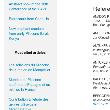
Abstract book of the 18th
Refer
Conference of the EAVP
ANADON P.,
Pterosaurs from Coahuila
1982. —
Un
Bull. Soc. g
New elephant cranium
from early Pliocene Ileret,
ANDERSON H
zur Oligozä
Kenya
ANTUNES M
la stratigr
Most cited articles
sér., C, v. 
ANTUNES M
Les sélaciens du Miocène
Portugal) :
de la région de Montpellier
293, sér. 2,
Muridae du Pliocène
BAHLO E.,
Westdeutsch
supérieur d'Espagne et du
Abh. hess. 
midi de la France.
BERGGREN 
Contribution à l'étude des
paleobioge
genres Gliravus et
3931.1972.
Microparamys.