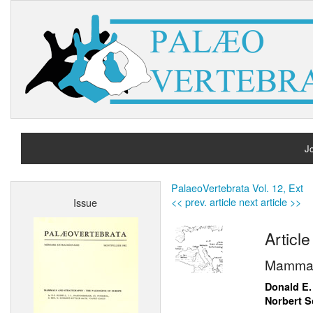
Jo
H
PalaeoVertebrata Vol. 12, Ext
<< prev. article
next article >>
Issue
A
Article
Mammals
Donald E.
Norbert S