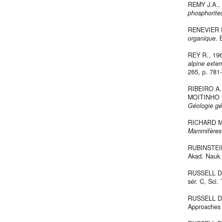
REMY J.A.,
phosphorite
RENEVIER 
organique
. 
REY R., 19
alpine exter
265, p. 781
RIBEIRO A.
MOITINHO 
Géologie gé
RICHARD M
Mammifères 
RUBINSTEIN
Akad. Nauk. 
RUSSELL D
sér. C, Sci. 
RUSSELL D
Approaches t