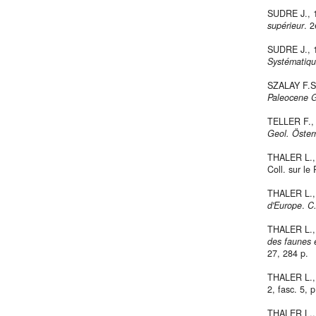
SUDRE J.,
supérieur
. 
SUDRE J.,
Systématiqu
SZALAY F.S
Paleocene G
TELLER F.,
Geol. Öster
THALER L.
Coll. sur l
THALER L.
d'Europe
.
C.
THALER L.
des faunes e
27, 284 p.
THALER L.
2, fasc. 5, 
THALER L.