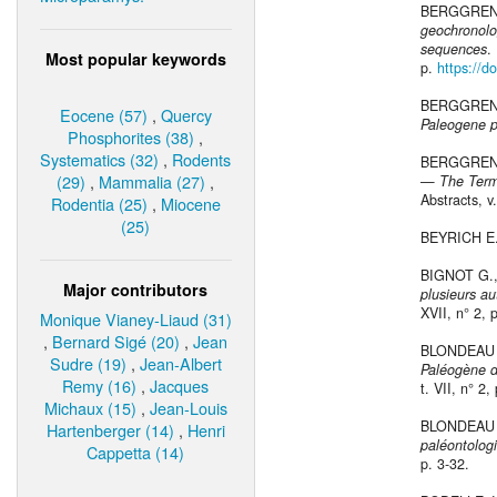
BERGGREN 
geochronolog
sequences
.
Most popular keywords
p.
https://d
BERGGREN 
Eocene (57)
,
Quercy
Paleogene po
Phosphorites (38)
,
Systematics (32)
,
Rodents
BERGGREN W
(29)
,
Mammalia (27)
,
—
The Term
Abstracts, v
Rodentia (25)
,
Miocene
(25)
BEYRICH E.,
BIGNOT G.
Major contributors
plusieurs au
XVII, n° 2, 
Monique Vianey-Liaud (31)
,
Bernard Sigé (20)
,
Jean
BLONDEAU 
Sudre (19)
,
Jean-Albert
Paléogène du
Remy (16)
,
Jacques
t. VII, n° 2
Michaux (15)
,
Jean-Louis
BLONDEAU 
Hartenberger (14)
,
Henri
paléontolog
Cappetta (14)
p. 3-32.