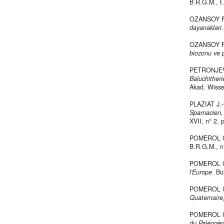
B.R.G.M., t.
OZANSOY F
dayanaklari
OZANSOY F
biozonu ve p
PETRONJEVI
Baluchither
Akad. Wisse
PLAZIAT J.
Sparnacien, 
XVII, n° 2, 
POMEROL C
B.R.G.M., n
POMEROL C
l'Europe
. Bu
POMEROL C
Quaternaire
POMEROL C
du Paléogè