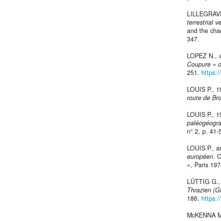
LILLEGRAVE
terrestrial 
and the cha
347.
LOPEZ N., 
Coupure » o
251.
https:
LOUIS P., 
route de Br
LOUIS P., 
paléogéogra
n° 2, p. 41-
LOUIS P., 
européen
. 
», Paris 197
LÜTTIG G.,
Thrazien (G
186.
https:
McKENNA M