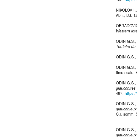
NIKOLOV I.
Abh., Bd. 12
OBRADOVIC
Western inte
ODIN G.S.,
Tertiaire de
ODIN G.S.,
ODIN G.S.,
time scale. 
ODIN G.S.,
glauconites
497.
https:
ODIN G.S.,
glauconieux
C.r. somm. S
ODIN G.S.,
glauconieux