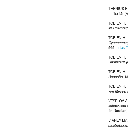
THENIUS E
— Tertiär (A
TOBIEN H.,
im Rheintal
TOBIEN H.,
Cyrenenmerg
565.
https:
TOBIEN H.,
Darmstadt (
TOBIEN H.,
Rodentia, bi
TOBIEN H.,
von Messel 
VESELOV A.
subdivision
(in Russian)
VIANEY-LIA
biostratigra