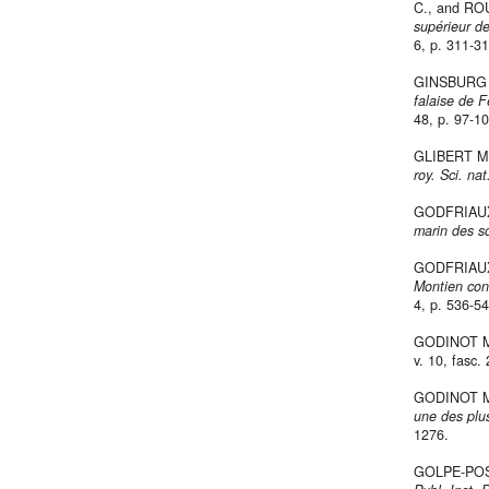
C., and RO
supérieur d
6, p. 311-31
GINSBURG 
falaise de 
48, p. 97-10
GLIBERT M.
roy. Sci. na
GODFRIAUX
marin des s
GODFRIAUX 
Montien con
4, p. 536-5
GODINOT M
v. 10, fasc.
GODINOT M.
une des plu
1276.
GOLPE-POS