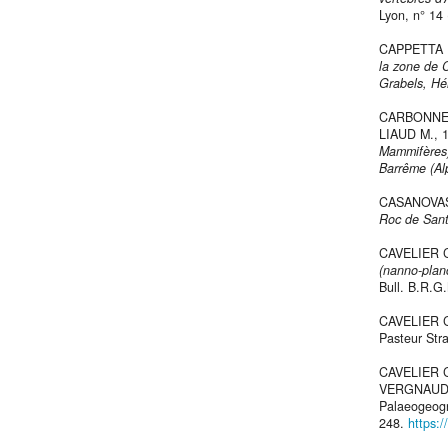
Lyon, n° 14 
CAPPETTA H
la zone de 
Grabels, Hér
CARBONNEL 
LIAUD M., 
Mammifères)
Barrême (Al
CASANOVAS
Roc de San
CAVELIER C
(nanno-planc
Bull. B.R.G.M
CAVELIER C
Pasteur Stra
CAVELIER C
VERGNAUD-
Palaeogeogr
248.
https: