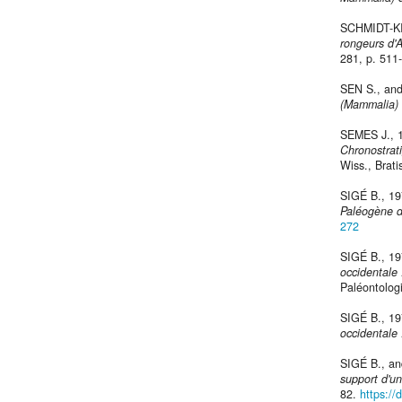
SCHMIDT-KI
rongeurs d'
281, p. 511
SEN S., an
(Mammalia) 
SEMES J., 
Chronostrat
Wiss., Brati
SIGÉ B., 1
Paléogène d
272
SIGÉ B., 1
occidentale 
Paléontologi
SIGÉ B., 1
occidentale 
SIGÉ B., a
support d'u
82.
https://