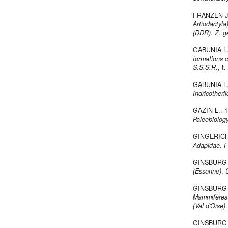
FRANZEN J.
Artiodactyl
(DDR)
.
Z. g
GABUNIA L.
formations c
S.S.S.R.
, t
GABUNIA L.
Indricotheri
GAZIN L., 
Paleobiolog
GINGERICH
Adapidae
.
F
GINSBURG 
(Essonne)
.
GINSBURG 
Mammifères 
(Val d'Oise)
GINSBURG L