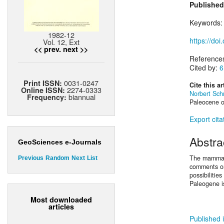
Published
Keywords
1982-12
https://doi
Vol. 12, Ext
<< prev.
next >>
Reference
Cited by:
6
0031-0247
Print ISSN:
Cite this ar
2274-0333
Online ISSN:
Norbert Schm
biannual
Frequency:
Paleocene o
Export cita
Abstra
GeoSciences e-Journals
The mammali
Previous
Random
Next
List
comments on
possibilitie
Paleogene is
Most downloaded
articles
Published i