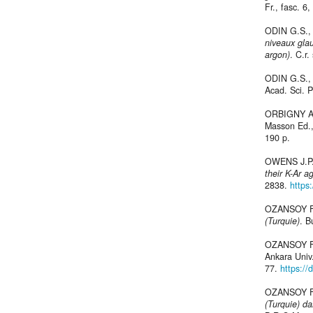
Fr., fasc. 6,
ODIN G.S.,
niveaux gla
argon)
. C.r.
ODIN G.S.,
Acad. Sci. P
ORBIGNY A.
Masson Ed., P
190 p.
OWENS J.P.
their K-Ar a
2838.
https
OZANSOY F
(Turquie)
. B
OZANSOY F
Ankara Univ.
77.
https:/
OZANSOY F
(Turquie) d