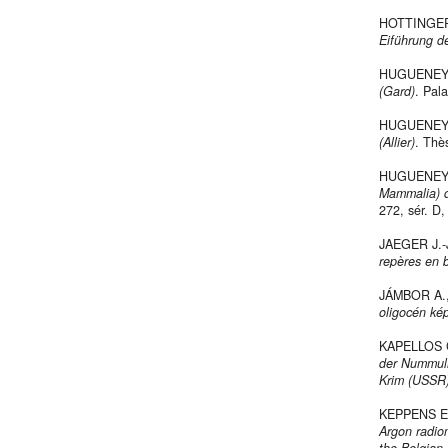
HOTTINGER
Eiführung de
HUGUENEY 
(Gard)
. Pal
HUGUENEY 
(Allier)
. Thè
HUGUENEY 
Mammalia) d
272, sér. D,
JAEGER J.-
repères en 
JÁMBOR A.,
oligocén ké
KAPELLOS 
der Nummuli
Krim (USSR
KEPPENS E.
Argon radiom