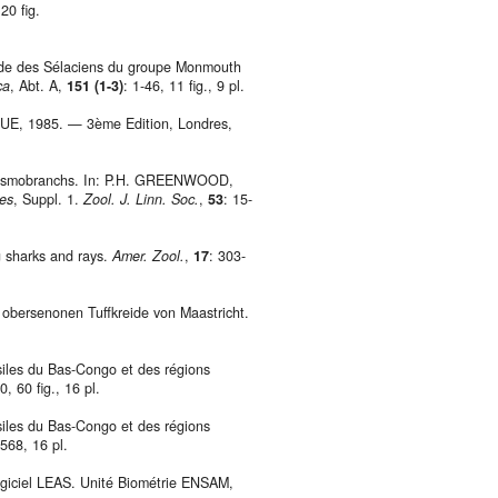
20 fig.
ude des Sélaciens du groupe Monmouth
ca
, Abt. A,
151 (1-3)
: 1-46, 11 fig., 9 pl.
1985. — 3ème Edition, Londres,
elasmobranchs. In: P.H. GREENWOOD,
hes
, Suppl. 1.
Zool. J. Linn. Soc.
,
53
: 15-
g sharks and rays.
Amer. Zool.
,
17
: 303-
bersenonen Tuffkreide von Maastricht.
les du Bas-Congo et des régions
0, 60 fig., 16 pl.
les du Bas-Congo et des régions
-568, 16 pl.
ciel LEAS. Unité Biométrie ENSAM,