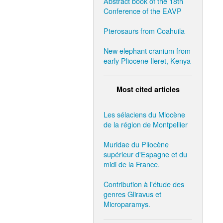
Abstract book of the 18th
Conference of the EAVP
Pterosaurs from Coahuila
New elephant cranium from
early Pliocene Ileret, Kenya
Most cited articles
Les sélaciens du Miocène
de la région de Montpellier
Muridae du Pliocène
supérieur d'Espagne et du
midi de la France.
Contribution à l'étude des
genres Gliravus et
Microparamys.