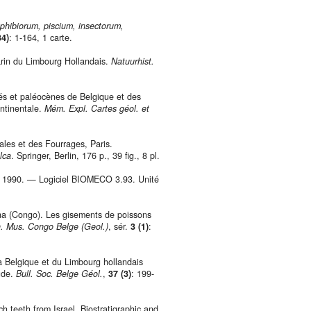
phibiorum, piscium, insectorum,
34)
: 1-164, 1 carte.
in du Limbourg Hollandais.
Natuurhist.
és et paléocènes de Belgique et des
ontinentale.
Mém. Expl. Cartes géol. et
ales et des Fourrages, Paris.
lca
. Springer, Berlin, 176 p., 39 fig., 8 pl.
1990. — Logiciel BIOMECO 3.93. Unité
a (Congo). Les gisements de poissons
. Mus. Congo Belge (Geol.)
, sér.
3 (1)
:
 Belgique et du Limbourg hollandais
tude.
Bull. Soc. Belge Géol.
,
37 (3)
: 199-
eeth from Israel. Biostratigraphic and