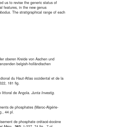
ed us to revise the generic status of
l features, in the new genus
bodus
. The stratigraphical range of each
er oberen Kreide von Aachen und
enzenden belgish-holländischen
onal du Haut-Atlas occidental et de la
-322, 181 fig.
littoral de Angola.
Junta Investig.
ents de phosphates (Maroc-Algérie-
g., 44 pl.
gisement de phosphate crétacé-éocène
 et Mém.
,
262
: 1-227, 74 fig., 7 pl.