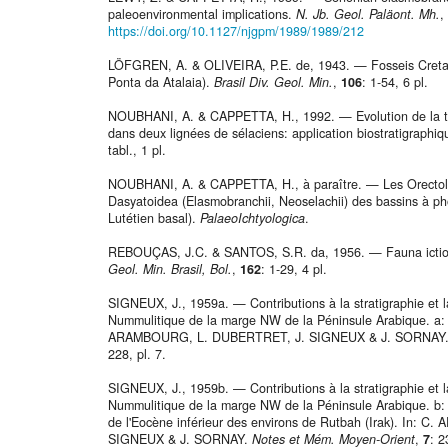
paleoenvironmental implications.
N. Jb. Geol. Paläont. Mh.
,
https://doi.org/10.1127/njgpm/1989/1989/212
LÖFGREN, A. & OLIVEIRA, P.E. de, 1943. — Fosseis Cret
Ponta da Atalaia).
Brasil Div. Geol. Min.
,
106
: 1-54, 6 pl.
NOUBHANI, A. & CAPPETTA, H., 1992. — Evolution de la tai
dans deux lignées de sélaciens: application biostratigraphi
tabl., 1 pl.
NOUBHANI, A. & CAPPETTA, H., à paraître. — Les Orectolo
Dasyatoidea (Elasmobranchii, Neoselachii) des bassins à ph
Lutétien basal).
PalaeoIchtyologica
.
REBOUÇAS, J.C. & SANTOS, S.R. da, 1956. — Fauna ictiol
Geol. Min. Brasil, Bol.
,
162
: 1-29, 4 pl.
SIGNEUX, J., 1959a. — Contributions à la stratigraphie et l
Nummulitique de la marge NW de la Péninsule Arabique. a: P
ARAMBOURG, L. DUBERTRET, J. SIGNEUX & J. SORNAY
228, pl. 7.
SIGNEUX, J., 1959b. — Contributions à la stratigraphie et l
Nummulitique de la marge NW de la Péninsule Arabique. b: P
de l'Eocène inférieur des environs de Rutbah (Irak). In:
SIGNEUX & J. SORNAY.
Notes et Mém. Moyen-Orient
,
7
: 2