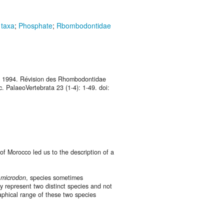
taxa
;
Phosphate
;
Rbombodontidae
, 1994. Révision des Rhombodontidae
. PalaeoVertebrata 23 (1-4): 1-49. doi:
f Morocco led us to the description of a
 microdon
, species sometimes
 represent two distinct species and not
aphical range of these two species