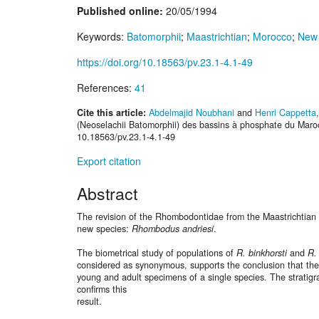
Published online:
20/05/1994
Keywords:
Batomorphii
;
Maastrichtian
;
Morocco
;
New 
https://doi.org/10.18563/pv.23.1-4.1-49
References:
41
Cite this article:
Abdelmajid Noubhani
and
Henri Cappetta
(Neoselachii Batomorphii) des bassins à phosphate du Maroc
10.18563/pv.23.1-4.1-49
Export citation
Abstract
The revision of the Rhombodontidae from the Maastrichtian o
new species:
Rhombodus andriesi
.
The biometrical study of populations of
R. binkhorsti
and
R.
considered as synonymous, supports the conclusion that they
young and adult specimens of a single species. The stratigr
confirms this
result.