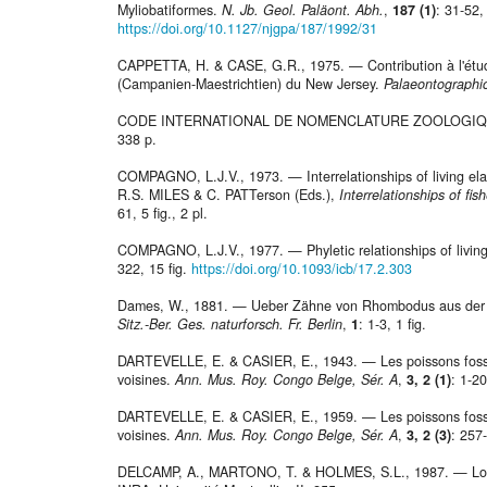
Myliobatiformes.
N. Jb. Geol. Paläont. Abh.
,
187 (1)
: 31-52, 
https://doi.org/10.1127/njgpa/187/1992/31
CAPPETTA, H. & CASE, G.R., 1975. — Contribution à l'ét
(Campanien-Maestrichtien) du New Jersey.
Palaeontographi
CODE INTERNATIONAL DE NOMENCLATURE ZOOLOGIQUE, 
338 p.
COMPAGNO, L.J.V., 1973. — Interrelationships of living 
R.S. MILES & C. PATTerson (Eds.),
Interrelationships of fis
61, 5 fig., 2 pl.
COMPAGNO, L.J.V., 1977. — Phyletic relationships of livin
322, 15 fig.
https://doi.org/10.1093/icb/17.2.303
Dames, W., 1881. — Ueber Zähne von Rhombodus aus der o
Sitz.-Ber. Ges. naturforsch. Fr. Berlin
,
1
: 1-3, 1 fig.
DARTEVELLE, E. & CASIER, E., 1943. — Les poissons fossi
voisines.
Ann. Mus. Roy. Congo Belge, Sér. A
,
3, 2 (1)
: 1-20
DARTEVELLE, E. & CASIER, E., 1959. — Les poissons fossi
voisines.
Ann. Mus. Roy. Congo Belge, Sér. A
,
3, 2 (3)
: 257
DELCAMP, A., MARTONO, T. & HOLMES, S.L., 1987. — Logi