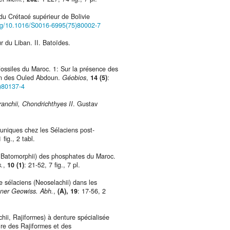
 Crétacé supérieur de Bolivie
org/10.1016/S0016-6995(75)80002-7
du Liban. II. Batoïdes.
ossiles du Maroc. 1: Sur la présence des
en des Ouled Abdoun.
Géobios
,
14 (5)
:
1)80137-4
nchii, Chondrichthyes II
. Gustav
niques chez les Sélaciens post-
 fig., 2 tabl.
 Batomorphii) des phosphates du Maroc.
s.
,
10 (1)
: 21-52, 7 fig., 7 pl.
sélaciens (Neoselachii) dans les
ner Geowiss. Abh.
,
(A), 19
: 17-56, 2
i, Rajiformes) à denture spécialisée
ire des Rajiformes et des