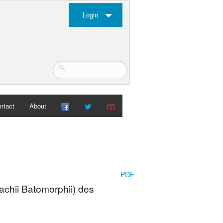
Login
ntact
About
PDF
chii Batomorphii) des