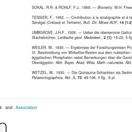
SOKAL, R.R. & ROHLF, F.J., 1969. —
Biometry
. W.H. Free
TESSIER, F., 1952. — Contribution à la stratigraphie et à l
Sénégal (Crétacé et Tertiaire).
Bull. Dir. Mines AOF
,
14 (1-2
UMBGROVE, J.H.F., 1926. — Ueber die obersenone Gattu
Stachelrochen.
Leidische geol. Mededeel.
,
2 (1)
: 15-22, 5 fi
WEILER, W., 1930. — Ergebnisse der Forschungsreisen Pro
VI. Beschreibung von Wirbeltier-Resten aus dem nubischen
ägyptischen Phosphaten nebst Bemerkungen über die Geol
Oberägypten.
Abh. Bayer. Akad. Wiss. Math.-naturwiss. Abt.
WETZEL, W., 1930. — Die Quiriquina-Schischten als Sedime
Palaeontographica
, Abt. A,
73
: 49-106, 5 fig., 6 pl.
4 and
Association