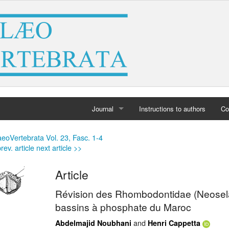
Journal
Instructions to authors
Co
Home
eoVertebrata Vol. 23, Fasc. 1-4
rev. article
next article >>
Archives
Article
Révision des Rhombodontidae (Neosela
bassins à phosphate du Maroc
and
Abdelmajid Noubhani
Henri Cappetta