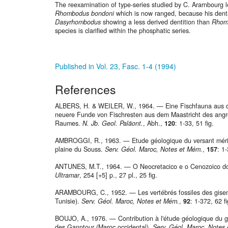
The reexarnination of type-series studied by C. Ararnbourg l
Rhombodus bondoni
which is now ranged, because his denta
Dasyrhombodus
showing a less derived dentition than
Rhom
species is clarified within the phosphatic series.
Published in Vol. 23, Fasc. 1-4 (1994)
References
ALBERS, H. & WEILER, W., 1964. — Eine Fischfauna aus d
neuere Funde von Fischresten aus dem Maastricht des angr
Raumes.
N. Jb. Geol. Paläont.
, Abh.,
120
: 1-33, 51 fig.
AMBROGGI, R., 1963. — Etude géologique du versant méridi
plaine du Souss.
Serv. Géol. Maroc, Notes et Mém.
,
157
: 1
ANTUNES, M.T., 1964. — O Neocretacico e o Cenozoico do 
Ultramar
, 254 [+5] p., 27 pl., 25 fig.
ARAMBOURG, C., 1952. — Les vertébrés fossiles des gisem
Tunisie).
Serv. Géol. Maroc, Notes et Mém.
,
92
: 1-372, 62 fi
BOUJO, A., 1976. — Contribution à l'étude géologique du 
des Ganntour (Maroc occidental).
Serv. Géol. Maroc, Notes