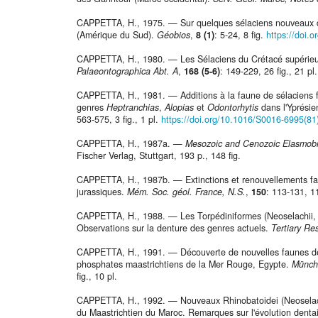
CAPPETTA, H., 1975. — Sur quelques sélaciens nouveaux du
(Amérique du Sud).
Géobios
,
8 (1)
: 5-24, 8 fig.
https://doi.
CAPPETTA, H., 1980. — Les Sélaciens du Crétacé supérieur 
Palaeontographica Abt. A
,
168 (5-6)
: 149-229, 26 fig., 21 pl.
CAPPETTA, H., 1981. — Additions à la faune de sélaciens f
genres
Heptranchias
,
Alopias
et
Odontorhytis
dans l'Yprési
563-575, 3 fig., 1 pl.
https://doi.org/10.1016/S0016-6995(8
CAPPETTA, H., 1987a. —
Mesozoic and Cenozoic Elasmobra
Fischer Verlag, Stuttgart, 193 p., 148 fig.
CAPPETTA, H., 1987b. — Extinctions et renouvellements fau
jurassiques.
Mém. Soc. géol. France, N.S.
,
150
: 113-131, 11
CAPPETTA, H., 1988. — Les Torpédiniformes (Neoselachii,
Observations sur la denture des genres actuels.
Tertiary Re
CAPPETTA, H., 1991. — Découverte de nouvelles faunes de 
phosphates maastrichtiens de la Mer Rouge, Egypte.
Münch
fig., 10 pl.
CAPPETTA, H., 1992. — Nouveaux Rhinobatoidei (Neoselachi
du Maastrichtien du Maroc. Remarques sur l'évolution denta