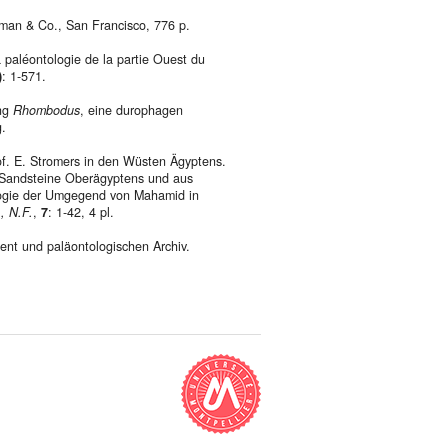
man & Co., San Francisco, 776 p.
a paléontologie de la partie Ouest du
)
: 1-571.
ng
Rhombodus
, eine durophagen
g.
f. E. Stromers in den Wüsten Ägyptens.
 Sandsteine Oberägyptens und aus
ogie der Umgegend von Mahamid in
, N.F.
,
7
: 1-42, 4 pl.
nt und paläontologischen Archiv.