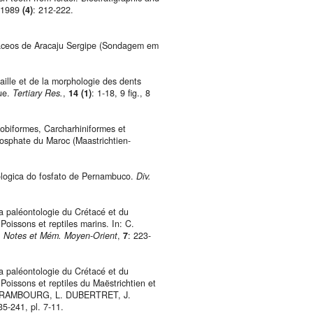
 1989
(4)
: 212-222.
aceos de Aracaju Sergipe (Sondagem em
lle et de la morphologie des dents
que.
Tertiary Res.
,
14 (1)
: 1-18, 9 fig., 8
biformes, Carcharhiniformes et
osphate du Maroc (Maastrichtien-
ogica do fosfato de Pernambuco.
Div.
a paléontologie du Crétacé et du
oissons et reptiles marins. In: C.
.
Notes et Mém. Moyen-Orient
,
7
: 223-
a paléontologie du Crétacé et du
oissons et reptiles du Maëstrichtien et
 C. ARAMBOURG, L. DUBERTRET, J.
35-241, pl. 7-11.