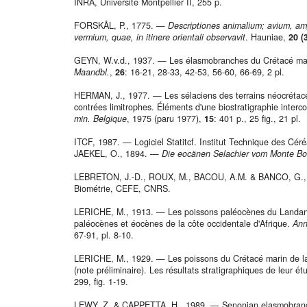
INRA, Université Montpellier II, 255 p.
FORSKÅL, P., 1775. —
Descriptiones animalium; avium, am
vermium, quae, in itinere orientali observavit
. Hauniae,
20 (
GEYN, W.v.d., 1937. — Les élasmobranches du Crétacé mar
Maandbl.
,
26
: 16-21, 28-33, 42-53, 56-60, 66-69, 2 pl.
HERMAN, J., 1977. — Les sélaciens des terrains néocrétac
contrées limitrophes. Éléments d'une biostratigraphie interc
min. Belgique
, 1975 (paru 1977),
15
: 401 p., 25 fig., 21 pl.
ITCF, 1987. — Logiciel Statitcf. Institut Technique des Céré
JAEKEL, O., 1894. —
Die eocänen Selachier vom Monte Bo
LEBRETON, J.-D., ROUX, M., BACOU, A.M. & BANCO, G., 
Biométrie, CEFE, CNRS.
LERICHE, M., 1913. — Les poissons paléocènes du Landan
paléocènes et éocènes de la côte occidentale d'Afrique.
Ann
67-91, pl. 8-10.
LERICHE, M., 1929. — Les poissons du Crétacé marin de la
(note préliminaire). Les résultats stratigraphiques de leur é
299, fig. 1-19.
LEWY, Z. & CAPPETTA, H., 1989. — Senonian elasmobranch t